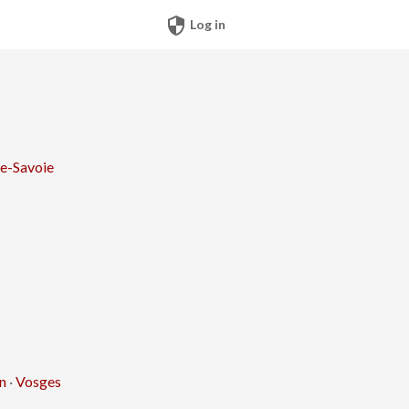
security
Log in
e-Savoie
n
·
Vosges