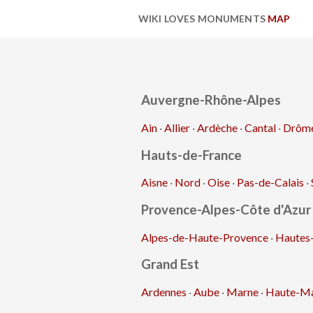
WIKI LOVES MONUMENTS
MAP
Auvergne-Rhône-Alpes
Ain
·
Allier
·
Ardèche
·
Cantal
·
Drôm
Hauts-de-France
Aisne
·
Nord
·
Oise
·
Pas-de-Calais
·
Provence-Alpes-Côte d'Azur
Alpes-de-Haute-Provence
·
Hautes
Grand Est
Ardennes
·
Aube
·
Marne
·
Haute-M