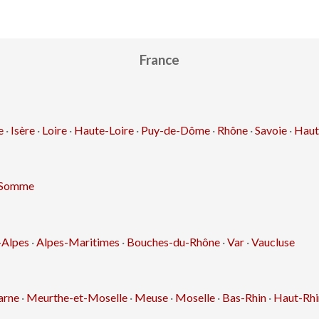
France
e
·
Isère
·
Loire
·
Haute-Loire
·
Puy-de-Dôme
·
Rhône
·
Savoie
·
Haut
Somme
-Alpes
·
Alpes-Maritimes
·
Bouches-du-Rhône
·
Var
·
Vaucluse
arne
·
Meurthe-et-Moselle
·
Meuse
·
Moselle
·
Bas-Rhin
·
Haut-Rhi