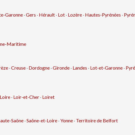
te-Garonne
·
Gers
·
Hérault
·
Lot
·
Lozère
·
Hautes-Pyrénées
·
Pyré
ine-Maritime
rèze
·
Creuse
·
Dordogne
·
Gironde
·
Landes
·
Lot-et-Garonne
·
Pyré
Loire
·
Loir-et-Cher
·
Loiret
aute-Saône
·
Saône-et-Loire
·
Yonne
·
Territoire de Belfort