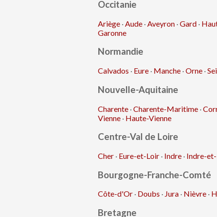
Occitanie
Ariège
·
Aude
·
Aveyron
·
Gard
·
Hau
Garonne
Normandie
Calvados
·
Eure
·
Manche
·
Orne
·
Se
Nouvelle-Aquitaine
Charente
·
Charente-Maritime
·
Cor
Vienne
·
Haute-Vienne
Centre-Val de Loire
Cher
·
Eure-et-Loir
·
Indre
·
Indre-et-
Bourgogne-Franche-Comté
Côte-d'Or
·
Doubs
·
Jura
·
Nièvre
·
H
Bretagne